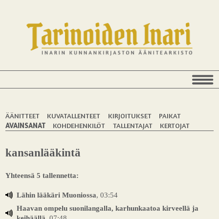
ÄÄNITTEET
KUVATALLENTEET
KIRJOITUKSET
PAIKAT
AVAINSANAT
KOHDEHENKILÖT
TALLENTAJAT
KERTOJAT
kansanlääkintä
Yhteensä 5 tallennetta:
Lähin lääkäri Muoniossa
, 03:54
Haavan ompelu suonilangalla, karhunkaatoa kirveellä ja
keihäällä
, 07:48