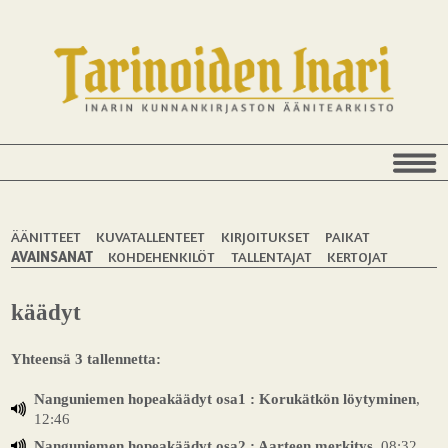
ÄÄNITTEET
KUVATALLENTEET
KIRJOITUKSET
PAIKAT
AVAINSANAT
KOHDEHENKILÖT
TALLENTAJAT
KERTOJAT
käädyt
Yhteensä 3 tallennetta:
Nanguniemen hopeakäädyt osa1 : Korukätkön löytyminen
,
12:46
Nanguniemen hopeakäädyt osa2 : Aarteen merkitys
, 08:32