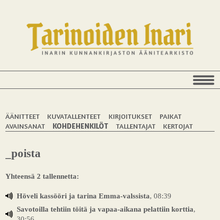
ÄÄNITTEET
KUVATALLENTEET
KIRJOITUKSET
PAIKAT
AVAINSANAT
KOHDEHENKILÖT
TALLENTAJAT
KERTOJAT
_poista
Yhteensä 2 tallennetta:
Höveli kassööri ja tarina Emma-valssista
, 08:39
Savotoilla tehtiin töitä ja vapaa-aikana pelattiin korttia
,
30:56