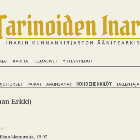
AJAT
KARTTA
TEEMASIVUT
YHTEYSTIEDOT
RJOITUKSET
PAIKAT
AVAINSANAT
KOHDEHENKILÖT
TALLENTAJA
an Erkki)
:51
tiikan kiemuroita
, 18:05