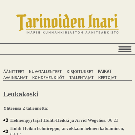
ÄÄNITTEET
KUVATALLENTEET
KIRJOITUKSET
PAIKAT
AVAINSANAT
KOHDEHENKILÖT
TALLENTAJAT
KERTOJAT
Leukakoski
Yhteensä 2 tallennetta:
Helmenpyytäjät Huhti-Heikki ja Arvid Wegelius
, 06:23
Huhti-Heikin helmireppu, arvokkaan helmen katoaminen
,
03:17