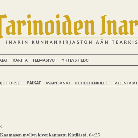
AJAT
KARTTA
TEEMASIVUT
YHTEYSTIEDOT
RJOITUKSET
PAIKAT
AVAINSANAT
KOHDEHENKILÖT
TALLENTAJAT
8
 Kaamasen myllyn kivet kannettu Kittilästä
, 04:35