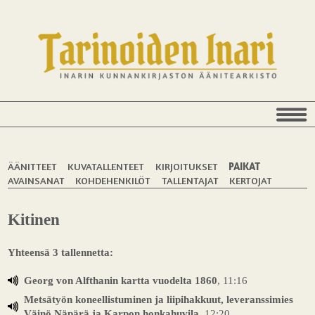
ÄÄNITTEET
KUVATALLENTEET
KIRJOITUKSET
PAIKAT
AVAINSANAT
KOHDEHENKILÖT
TALLENTAJAT
KERTOJAT
Kitinen
Yhteensä 3 tallennetta:
Georg von Alfthanin kartta vuodelta 1860
, 11:16
Metsätyön koneellistuminen ja liipihakkuut, leveranssimies
Väinö Näpärä ja Karpon honkahuvila
, 12:20