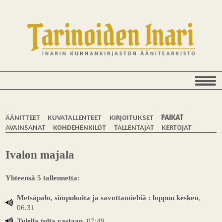
ÄÄNITTEET
KUVATALLENTEET
KIRJOITUKSET
PAIKAT
AVAINSANAT
KOHDEHENKILÖT
TALLENTAJAT
KERTOJAT
Ivalon majala
Yhteensä 5 tallennetta:
Metsäpalo, simpukoita ja savottamiehiä : loppuu kesken
,
06.31
Tulella tulta vastaan
, 07:49