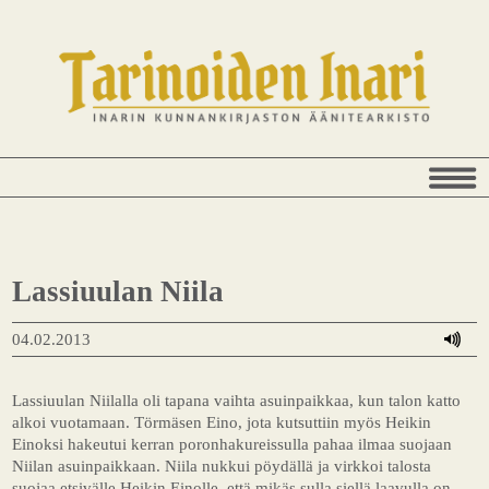
Lassiuulan Niila
04.02.2013
Lassiuulan Niilalla oli tapana vaihta asuinpaikkaa, kun talon katto
alkoi vuotamaan. Törmäsen Eino, jota kutsuttiin myös Heikin
Einoksi hakeutui kerran poronhakureissulla pahaa ilmaa suojaan
Niilan asuinpaikkaan. Niila nukkui pöydällä ja virkkoi talosta
suojaa etsivälle Heikin Einolle, että mikäs sulla siellä laavulla on