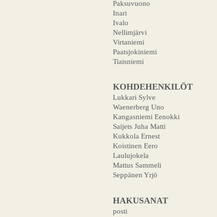
Paksuvuono
Inari
Ivalo
Nellimjärvi
Virtaniemi
Paatsjokiniemi
Tiaisniemi
KOHDEHENKILÖT
Lukkari Sylve
Waenerberg Uno
Kangasniemi Eenokki
Saijets Juha Matti
Kukkola Ernest
Koistinen Eero
Laulujokela
Mattus Sammeli
Seppänen Yrjö
HAKUSANAT
posti