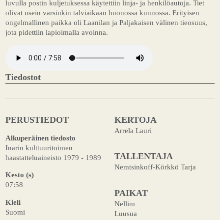
luvulla postin kuljetuksessa käytettiin linja- ja henkilöautoja. Tiet
olivat usein varsinkin talviaikaan huonossa kunnossa. Erityisen
ongelmallinen paikka oli Laanilan ja Paljakaisen välinen tieosuus,
jota pidettiin lapioimalla avoinna.
Tiedostot
PERUSTIEDOT
KERTOJA
Arrela Lauri
Alkuperäinen tiedosto
Inarin kulttuuritoimen
TALLENTAJA
haastatteluaineisto 1979 - 1989
Nemtsinkoff-Körkkö Tarja
Kesto (s)
07:58
PAIKAT
Kieli
Nellim
Suomi
Luusua