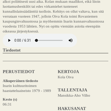
alkoi poliittisesti uusi aika. Kolan mukaan maallikot, eikä liioin
luottamushenkilöt tai edes virkamiehet tunteneet
kunnallislainsäädäntöä tuolloin. Kehitys on ollut valtava, kun sitä
verrataan vuoteen 1947, jolloin Oiva Kola toimi Rovaniemen
kaupunginvaltuustossa ja myöhemmin Inarin kunnanvaltuustossa
vuodesta 1953 lähtien. Nyt on opittu viemään asioita eteenpäin
oikeassa järjestyksessä.
Tiedostot
PERUSTIEDOT
KERTOJA
Kola Oiva
Alkuperäinen tiedosto
Inarin kulttuuritoimen
TALLENTAJA
haastatteluaineisto 1979 - 1989
Mansikka-Aho Vilho
Kesto (s)
06:31
HAKUSANAT