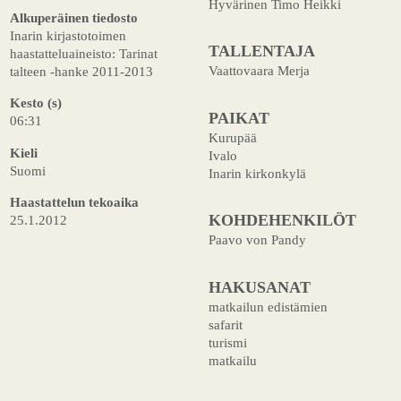
Hyvärinen Timo Heikki
Alkuperäinen tiedosto
Inarin kirjastotoimen
TALLENTAJA
haastatteluaineisto: Tarinat
Vaattovaara Merja
talteen -hanke 2011-2013
Kesto (s)
PAIKAT
06:31
Kurupää
Kieli
Ivalo
Suomi
Inarin kirkonkylä
Haastattelun tekoaika
KOHDEHENKILÖT
25.1.2012
Paavo von Pandy
HAKUSANAT
matkailun edistämien
safarit
turismi
matkailu