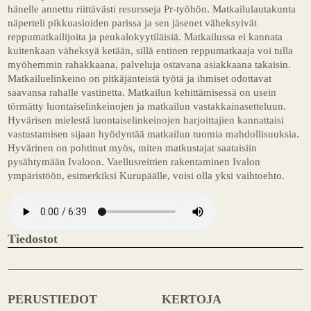
hänelle annettu riittävästi resursseja Pr-työhön. Matkailulautakunta
näperteli pikkuasioiden parissa ja sen jäsenet väheksyivät
reppumatkailijoita ja peukalokyytiläisiä. Matkailussa ei kannata
kuitenkaan väheksyä ketään, sillä entinen reppumatkaaja voi tulla
myöhemmin rahakkaana, palveluja ostavana asiakkaana takaisin.
Matkailuelinkeino on pitkäjänteistä työtä ja ihmiset odottavat
saavansa rahalle vastinetta. Matkailun kehittämisessä on usein
törmätty luontaiselinkeinojen ja matkailun vastakkainasetteluun.
Hyvärisen mielestä luontaiselinkeinojen harjoittajien kannattaisi
vastustamisen sijaan hyödyntää matkailun tuomia mahdollisuuksia.
Hyvärinen on pohtinut myös, miten matkustajat saataisiin
pysähtymään Ivaloon. Vaellusreittien rakentaminen Ivalon
ympäristöön, esimerkiksi Kurupäälle, voisi olla yksi vaihtoehto.
Tiedostot
PERUSTIEDOT
KERTOJA