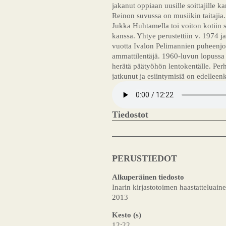
jakanut oppiaan uusille soittajille ka
Reinon suvussa on musiikin taitaji
Jukka Huhtamella toi voiton kotiin
kanssa. Yhtye perustettiin v. 1974 j
vuotta Ivalon Pelimannien puheenjoh
ammattilentäjä. 1960-luvun lopussa me
herätä päätyöhön lentokentälle. Perh
jatkunut ja esiintymisiä on edelleenk
Tiedostot
PERUSTIEDOT
Alkuperäinen tiedosto
Inarin kirjastotoimen haastatteluaine
2013
Kesto (s)
12:22