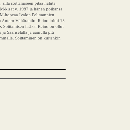
, sillä soittamiseen pitää haluta.
M-kisat v. 1987 ja hänen poikansa
 SM-hopeaa Ivalon Pelimannien
 ja Antero Vähärautio. Reino toimi 15
 Soittamisen lisäksi Reino on ollut
ja Saariselällä ja aamulla piti
hemmälle. Soittaminen on kuitenkin