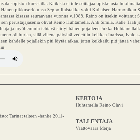
nsalaisopiston kursseilla. Kaikista ei tule soittajaa opiskelusta huolimatta
a. Hänen pikkuserkkunsa Seppo Raistakka voitti Kultaisen Harmonikan S
 samassa kisassa seuraavana vuonna v.1988. Reino on itsekin voittanut
a sen perustajajäseniä olivat Reino Huhtamella, Ahti Similä, Kalle Taali
taja ja myöhemmin tehtävä siirtyi hänen pojalleen Jukka Huhtamellalle.
no oli hurjaa, sillä viitenä päivänä vedettiin keikkaa Inarissa, Ivalossa 
een kahdelle pojallekin piti löytää aikaa, joten keikkailu piti jättää vä
in.
KERTOJA
Huhtamella Reino Olavi
isto: Tarinat talteen -hanke 2011-
TALLENTAJA
Vaattovaara Merja