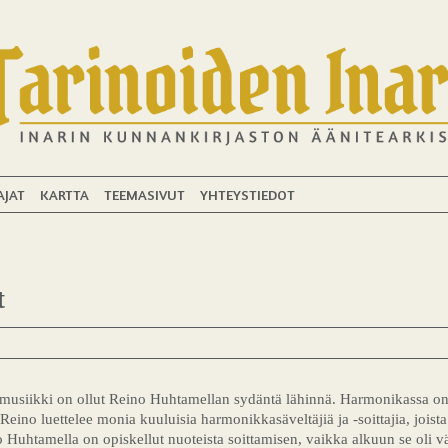
AJAT
KARTTA
TEEMASIVUT
YHTEYSTIEDOT
t
rimusiikki on ollut Reino Huhtamellan sydäntä lähinnä. Harmonikassa on 
ino luettelee monia kuuluisia harmonikkasäveltäjiä ja -soittajia, joista 
o Huhtamella on opiskellut nuoteista soittamisen, vaikka alkuun se oli