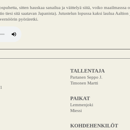
ospuhetta, sitten hauskaa sanailua ja väittelyä siitä, voiko maailmasssa 
o tiesi sitä saatavan Japanista). Jutustelun lopussa kaksi laulua Aaltion
ernöörin pyöräretki.
TALLENTAJA
Partanen Seppo J.
Timonen Martti
91
PAIKAT
Lemmenjoki
Miessi
KOHDEHENKILÖT