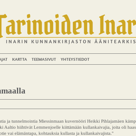
AJAT
KARTTA
TEEMASIVUT
YHTEYSTIEDOT
nmaalla
ointia ja tunnelmointia Miessinmaan kuvernööri Heikki Pihlajamäen käm
 Aaltio hiihtivät Lemmenjoelle kiittämään kullankaivajia, joita oli haast
ie vai elämäntapa, kohtauksia kullasta ja kullankaivajista."