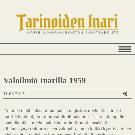
Valoilmiö Inarilla 1959
11.03.2015
"Akat ne tieltä pallaa, mutta pallaa ne joskus miehetkin", totesi
Lauri Kiviniemi, kun outo valoilmiö palautti Jääsaaren kämpälle
matkalla olleet miehet takaisin kotiin. Moossinanselältä
oli ilmestynyt traktorin eteen valopallo, jonka kaikki kyydissä olleet
miehet olivat yhtäaikaa huomanneet. Ilmiötä oli porukassa