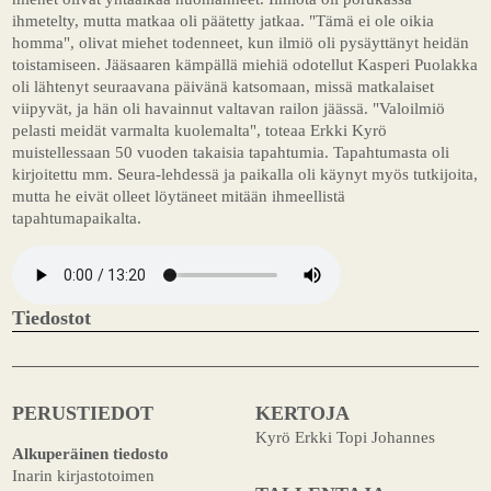
ihmetelty, mutta matkaa oli päätetty jatkaa. "Tämä ei ole oikia
homma", olivat miehet todenneet, kun ilmiö oli pysäyttänyt heidän
toistamiseen. Jääsaaren kämpällä miehiä odotellut Kasperi Puolakka
oli lähtenyt seuraavana päivänä katsomaan, missä matkalaiset
viipyvät, ja hän oli havainnut valtavan railon jäässä. "Valoilmiö
pelasti meidät varmalta kuolemalta", toteaa Erkki Kyrö
muistellessaan 50 vuoden takaisia tapahtumia. Tapahtumasta oli
kirjoitettu mm. Seura-lehdessä ja paikalla oli käynyt myös tutkijoita,
mutta he eivät olleet löytäneet mitään ihmeellistä
tapahtumapaikalta.
Tiedostot
PERUSTIEDOT
KERTOJA
Kyrö Erkki Topi Johannes
Alkuperäinen tiedosto
Inarin kirjastotoimen