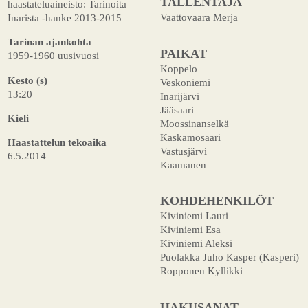
TALLENTAJA
haastateluaineisto: Tarinoita
Vaattovaara Merja
Inarista -hanke 2013-2015
Tarinan ajankohta
PAIKAT
1959-1960 uusivuosi
Koppelo
Kesto (s)
Veskoniemi
13:20
Inarijärvi
Jääsaari
Kieli
Moossinanselkä
Kaskamosaari
Haastattelun tekoaika
Vastusjärvi
6.5.2014
Kaamanen
KOHDEHENKILÖT
Kiviniemi Lauri
Kiviniemi Esa
Kiviniemi Aleksi
Puolakka Juho Kasper (Kasperi)
Ropponen Kyllikki
HAKUSANAT