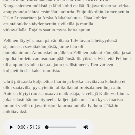
Kangasniemen mökistä ja lähti kohti etelää. Rajavartiosto sai virka-
apupyynnön lähteä etsimään karkuria. Etujoukkoihin komennettiin
Usko Luostarinen ja Arska Alakahrakuusi. Iltaa kohden
etsintäjoukkoa täydennettiin siviileillä ja muulla
virkavallalla. Rajalta saatiin myös koira apuun.
Pellinen löytyi saman päivän iltana Talvituvan läheisyydessä
sijanneesta savottakämpästä, jonne hän oli
linnottautunut. Ammuskelun jälkeen Pellinen pakeni kämpältä ja sai
lopulta kuolettavan osuman päähänsä. Iltayöstä selvisi, että Pellinen
oli ampunut yhden takaa-ajoon osallistuneen. Tien varteen
kuljetettiin siis kaksi ruumista.
Uhrit piti saada kuljetettua Inariin ja koska tarvittavaa kalustoa ei
ollut saatavilla, pysäytettiin ohikulkenut ruotsalainen linja-auto.
Autosta löytyi ruotsia osaava matkustaja, säveltäjä Kullervo Linna,
joka selosti hämmentyneelle kuljettajalle mistä oli kyse. Inarista
ruumiit vietiin rajavartioston kuorma-autolla Ivaloon lääkärin
tutkittavaksi.