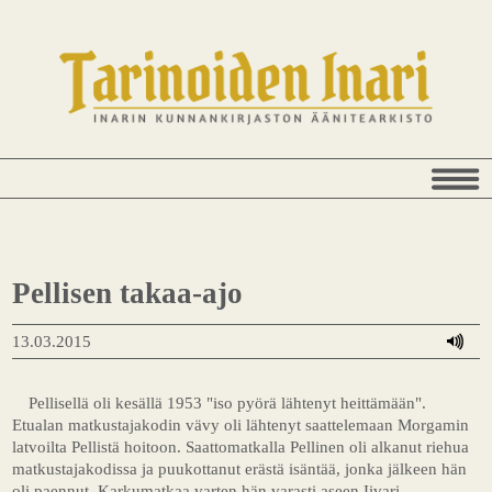
Pellisen takaa-ajo
13.03.2015
Pellisellä oli kesällä 1953 "iso pyörä lähtenyt heittämään".
Etualan matkustajakodin vävy oli lähtenyt saattelemaan Morgamin
latvoilta Pellistä hoitoon. Saattomatkalla Pellinen oli alkanut riehua
matkustajakodissa ja puukottanut erästä isäntää, jonka jälkeen hän
oli paennut. Karkumatkaa varten hän varasti aseen Iivari