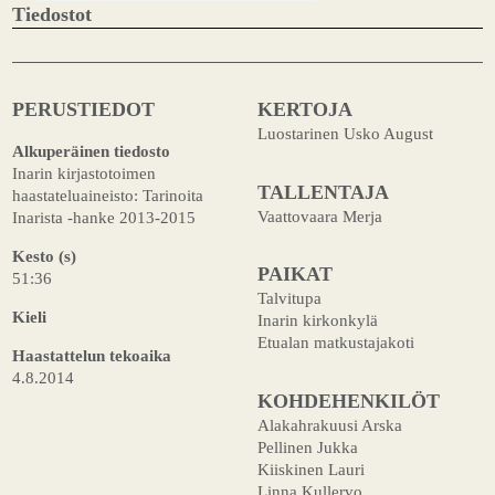
Tiedostot
PERUSTIEDOT
KERTOJA
Luostarinen Usko August
Alkuperäinen tiedosto
Inarin kirjastotoimen
TALLENTAJA
haastateluaineisto: Tarinoita
Vaattovaara Merja
Inarista -hanke 2013-2015
Kesto (s)
PAIKAT
51:36
Talvitupa
Kieli
Inarin kirkonkylä
Etualan matkustajakoti
Haastattelun tekoaika
4.8.2014
KOHDEHENKILÖT
Alakahrakuusi Arska
Pellinen Jukka
Kiiskinen Lauri
Linna Kullervo