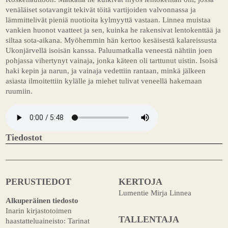
venäläiset
sotavangit
tekivät
töitä
vartijoiden
valvonnassa
ja
lämmittelivät
pieniä
nuotioita
kylmyyttä
vastaan.
Linnea
muistaa
vankien
huonot
vaatteet
ja
sen,
kuinka
he
rakensivat
lentokenttää
ja
siltaa
sota-
aikana.
Myöhemmin
hän
kertoo
kesäisestä
kalareissusta
Ukonjärvellä
isoisän
kanssa.
Paluumatkalla
veneestä
nähtiin
joen
pohjassa
vihertynyt
vainaja,
jonka
käteen
oli
tarttunut
uistin.
Isoisä
haki
kepin
ja
narun,
ja
vainaja
vedettiin
rantaan,
minkä
jälkeen
asiasta
ilmoitettiin
kylälle
ja
miehet
tulivat
veneellä
hakemaan
ruumiin.
Tiedostot
PERUSTIEDOT
KERTOJA
Lumentie Mirja Linnea
Alkuperäinen tiedosto
Inarin kirjastotoimen
TALLENTAJA
haastatteluaineisto: Tarinat