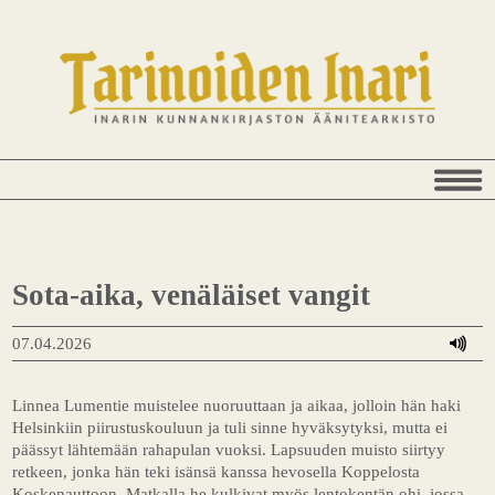
Sota-aika, venäläiset vangit
07.04.2026
Linnea Lumentie
muistelee
nuoruuttaan
ja
aikaa,
jolloin
hän
haki
Helsinkiin
piirustuskouluun
ja
tuli
sinne
hyväksytyksi,
mutta
ei
päässyt
lähtemään
rahapulan
vuoksi.
Lapsuuden muisto
siirtyy
retkeen,
jonka
hän
teki
isänsä
kanssa
hevosella
Koppelosta
Koskenauttoon
.
Matkalla
he
kulkivat
myös
lentokentän
ohi,
jossa