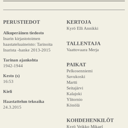
PERUSTIEDOT
KERTOJA
Kyrö Elli Annikki
Alkuperäinen tiedosto
Inarin kirjastotoimen
TALLENTAJA
haastateluaineisto: Tarinoita
Vaattovaara Merja
Inarista -hanke 2013-2015
Tarinan ajankohta
PAIKAT
1942-1944
Pelkosenniemi
Kesto (s)
Savukoski
16:53
Martti
Seitajärvi
Kieli
Kalajoki
Ylitornio
Haastattelun tekoaika
Könölä
24.3.2015
KOHDEHENKILÖT
Kyrö Veikko Mikael