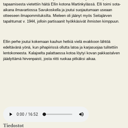
tapaamisesta vietettiin häitä Ellin kotona Martinkylässä. Elli toimi sota-
aikana ilmavartiossa Savukoskella ja joutui suojautumaan useaan
otteeseen ilmapommituksilta. Mieleen oli jäänyt myös Seitajärven
tapahtumat v. 1944, jolloin partisaanit hyökkäsivät ihmisten kimppuun.
Ellin perhe joutui kokemaan kauhun hetkiä vielä evakkoon lähtöä
edeltävänä yönä, kun pihapiirissä ollutta latoa ja karjasuojaa tulitettiin
lentokoneesta. Kalajoelta palattaessa kotoa löytyi kovan pakkastalven
jäädyttämä hirvenpaisti, josta riitti ruokaa pitkäksi aikaa.
Tiedostot