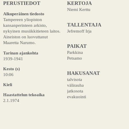
PERUSTIEDOT
KERTOJA
Niemi Kerttu
Alkuperäinen tiedosto
Tampereen yliopiston
TALLENTAJA
kansanperinteen arkisto,
Jefremoff Irja
nykyinen musiikkitieteen laitos.
Aineiston on luovuttanut
Maaretta Narumo.
PAIKAT
Parkkina
Tarinan ajankohta
Petsamo
1939-1941
Kesto (s)
HAKUSANAT
10:06
talvisota
Kieli
välirauha
jatkosota
Haastattelun tekoaika
evakuointi
2.1.1974