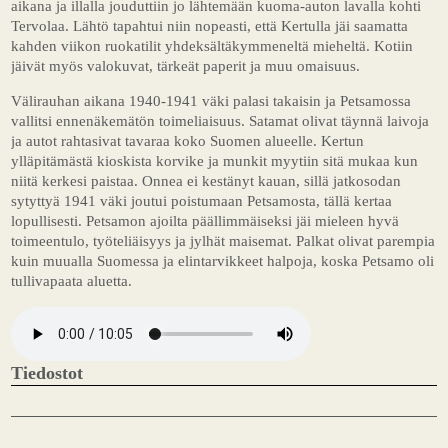
aikana ja illalla jouduttiin jo lähtemään kuoma-auton lavalla kohti
Tervolaa. Lähtö tapahtui niin nopeasti, että Kertulla jäi saamatta
kahden viikon ruokatilit yhdeksältäkymmeneltä mieheltä. Kotiin
jäivät myös valokuvat, tärkeät paperit ja muu omaisuus.
Välirauhan aikana 1940-1941 väki palasi takaisin ja Petsamossa
vallitsi ennenäkemätön toimeliaisuus. Satamat olivat täynnä laivoja
ja autot rahtasivat tavaraa koko Suomen alueelle. Kertun
ylläpitämästä kioskista korvike ja munkit myytiin sitä mukaa kun
niitä kerkesi paistaa. Onnea ei kestänyt kauan, sillä jatkosodan
sytyttyä 1941 väki joutui poistumaan Petsamosta, tällä kertaa
lopullisesti. Petsamon ajoilta päällimmäiseksi jäi mieleen hyvä
toimeentulo, työteliäisyys ja jylhät maisemat. Palkat olivat parempia
kuin muualla Suomessa ja elintarvikkeet halpoja, koska Petsamo oli
tullivapaata aluetta.
Tiedostot