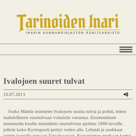
Ivalojoen suuret tulvat
10.07.2013
Jouko Mattila muistelee Ivalojoen suuria tulvia ja pohtii, miten
mahdolliseen suurtulvaan voitaisiin varautua. Ensimmäinen
mummolta kuultu muistitieto suurtulvista ajoittuu 1800-luvulle,
jolloin koko Kyrönpuoli peittyi veden alle. Lehmät ja asukkaat
vietiin lautoilla turvaan Taivalvaaraan. Kuusniemen mutkaan kertyi