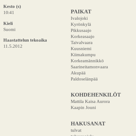
Kesto (s)
PAIKAT
10:41
Ivalojoki
Kieli
Kyrönkylä
Suomi
Pikkusaajo
Korkeasaajo
Haastattelun tekoaika
Taivalvaara
11.5.2012
Kuusniemi
Kiimakumpu
Korkeamännikkö
Saarineitamonvaara
Akupää
Paldoselänpää
KOHDEHENKILÖT
Mattila Kaisa Aurora
Kaapin Jouni
HAKUSANAT
tulvat