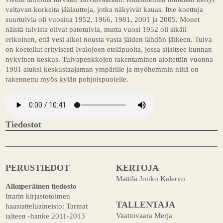
valtavan korkeita jäälauttoja, jotka näkyivät kauas. Itse koettuja
suurtulvia oli vuosina 1952, 1966, 1981, 2001 ja 2005. Monet
näistä tulvista olivat patotulvia, mutta vuosi 1952 oli sikäli
erikoinen, että vesi alkoi nousta vasta jäiden lähdön jälkeen. Tulva
on koetellut erityisesti Ivalojoen eteläpuolta, jossa sijaitsee kunnan
nykyinen keskus. Tulvapenkkojen rakentaminen aloitettiin vuonna
1981 aluksi keskustaajaman ympärille ja myöhemmin niitä on
rakennettu myös kylän pohjoispuolelle.
Tiedostot
PERUSTIEDOT
KERTOJA
Mattila Jouko Kalervo
Alkuperäinen tiedosto
Inarin kirjastotoimen
TALLENTAJA
haastatteluaineisto: Tarinat
Vaattovaara Merja
talteen -hanke 2011-2013