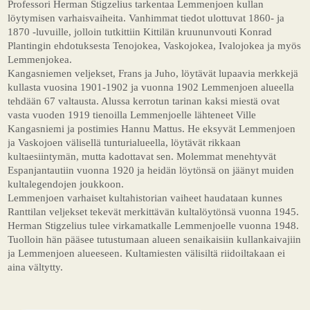
Professori Herman Stigzelius tarkentaa Lemmenjoen kullan
löytymisen varhaisvaiheita. Vanhimmat tiedot ulottuvat 1860- ja
1870 -luvuille, jolloin tutkittiin Kittilän kruununvouti Konrad
Plantingin ehdotuksesta Tenojokea, Vaskojokea, Ivalojokea ja myös
Lemmenjokea.
Kangasniemen veljekset, Frans ja Juho, löytävät lupaavia merkkejä
kullasta vuosina 1901-1902 ja vuonna 1902 Lemmenjoen alueella
tehdään 67 valtausta. Alussa kerrotun tarinan kaksi miestä ovat
vasta vuoden 1919 tienoilla Lemmenjoelle lähteneet Ville
Kangasniemi ja postimies Hannu Mattus. He eksyvät Lemmenjoen
ja Vaskojoen välisellä tunturialueella, löytävät rikkaan
kultaesiintymän, mutta kadottavat sen. Molemmat menehtyvät
Espanjantautiin vuonna 1920 ja heidän löytönsä on jäänyt muiden
kultalegendojen joukkoon.
Lemmenjoen varhaiset kultahistorian vaiheet haudataan kunnes
Ranttilan veljekset tekevät merkittävän kultalöytönsä vuonna 1945.
Herman Stigzelius tulee virkamatkalle Lemmenjoelle vuonna 1948.
Tuolloin hän pääsee tutustumaan alueen senaikaisiin kullankaivajiin
ja Lemmenjoen alueeseen. Kultamiesten välisiltä riidoiltakaan ei
aina vältytty.