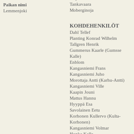
Tankavaara
Paikan nimi
Moberginoja
Lemmenjoki
KOHDEHENKILÖT
Dahl Tellef
Planting Konrad Wilhelm
Tallgren Henrik
Gummerus Kaarle (Gumsse
Kalle)
Enblom
Kangasniemi Frans
Kangasniemi Juho
Morottaja Antti (Karhu-Antti)
Kangasniemi Ville
Kaapin Jouni
Mattus Hannu
Hyyppä Esa
Savolainen Eetu
Korhonen Kullervo (Kulta-
Korhonen)
Kangasniemi Volmar
Honka Kalle