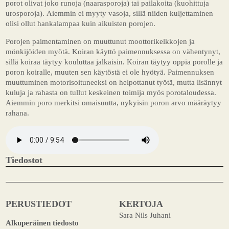
porot olivat joko runoja (naarasporoja) tai pailakoita (kuohittuja
urosporoja). Aiemmin ei myyty vasoja, sillä niiden kuljettaminen
olisi ollut hankalampaa kuin aikuisten porojen.
Porojen paimentaminen on muuttunut moottorikelkkojen ja
mönkijöiden myötä. Koiran käyttö paimennuksessa on vähentynyt,
sillä koiraa täytyy kouluttaa jalkaisin. Koiran täytyy oppia porolle ja
poron koiralle, muuten sen käytöstä ei ole hyötyä. Paimennuksen
muuttuminen motorisoituneeksi on helpottanut työtä, mutta lisännyt
kuluja ja rahasta on tullut keskeinen toimija myös porotaloudessa.
Aiemmin poro merkitsi omaisuutta, nykyisin poron arvo määräytyy
rahana.
Tiedostot
PERUSTIEDOT
KERTOJA
Sara Nils Juhani
Alkuperäinen tiedosto