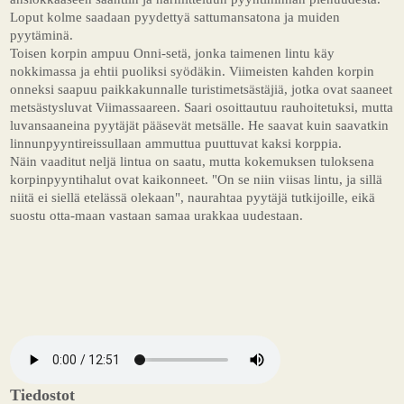
Loput kolme saadaan pyydettyä sattumansatona ja muiden
pyytäminä.
Toisen korpin ampuu Onni-setä, jonka taimenen lintu käy
nokkimassa ja ehtii puoliksi syödäkin. Viimeisten kahden korpin
onneksi saapuu paikkakunnalle turistimetsästäjiä, jotka ovat saaneet
metsästysluvat Viimassaareen. Saari osoittautuu rauhoitetuksi, mutta
luvansaaneina pyytäjät pääsevät metsälle. He saavat kuin saavatkin
linnunpyyntireissullaan ammuttua puuttuvat kaksi korppia.
Näin vaaditut neljä lintua on saatu, mutta kokemuksen tuloksena
korpinpyyntihalut ovat kaikonneet. "On se niin viisas lintu, ja sillä
niitä ei siellä etelässä olekaan", naurahtaa pyytäjä tutkijoille, eikä
suostu otta-maan vastaan samaa urakkaa uudestaan.
Tiedostot