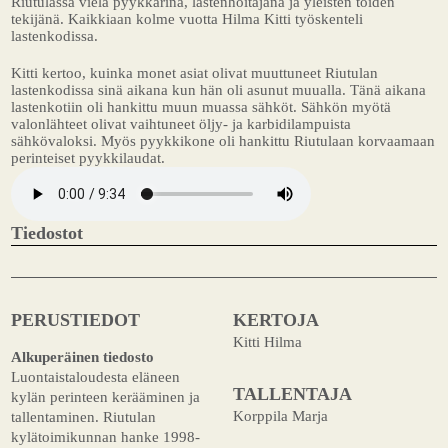
Riutulassa vielä pyykkärinä, lastenhoitajana ja yleisten töiden
tekijänä. Kaikkiaan kolme vuotta Hilma Kitti työskenteli
lastenkodissa.
Kitti kertoo, kuinka monet asiat olivat muuttuneet Riutulan
lastenkodissa sinä aikana kun hän oli asunut muualla. Tänä aikana
lastenkotiin oli hankittu muun muassa sähköt. Sähkön myötä
valonlähteet olivat vaihtuneet öljy- ja karbidilampuista
sähkövaloksi. Myös pyykkikone oli hankittu Riutulaan korvaamaan
perinteiset pyykkilaudat.
Tiedostot
PERUSTIEDOT
KERTOJA
Kitti Hilma
Alkuperäinen tiedosto
Luontaistaloudesta eläneen
TALLENTAJA
kylän perinteen kerääminen ja
Korppila Marja
tallentaminen. Riutulan
kylätoimikunnan hanke 1998-