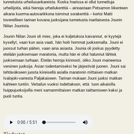
tunnetuista urheilusankareista. Koska Inarissa ei ollut tunnettuja
urheilijoita, eikä hienoja urheilukenttiä – ainoastaan Petsamon liikenteen
aikana kuorma-autovarikkona toiminut sorakenttä – kertoi Matti
tovereilleen tarinan kovana juoksijana tunnetusta inarilaisesta Jounin
Niilan Jounista.
Jounin Niilan Jouni oli mies, joka ei kuljetuksia kaivannut, ei kyytejä
kysellyt, vaan kun asia vaati, hän hoiti hommat juoksemalla. Jouni ei
juossut turhan päiten, vaan aina asiasta. Jounia oli joskus pyydetty
etelään juoksemaan maratonia, mutta hän ei ollut halunnut lähteä
juoksemaan turhaan. Etelän herroja kiinnosti, oliko Jouni maineensa
veroinen juoksija. Asian todentamiseksi he järjestivät juonen. Jouni sai
tehtäväkseen juosta kiireisellä asialla maratonin mittaisen matkan
Ivalojoki-varresta Paljakaiseen. Tarinan mukaan Jouni juoksi matkan
kahteen tuntiin. Vertailun vuoksi todettakoon, että
tuon aikaisilla
huippujuoksijoilla meni samanmittaisen matkan taittamiseen kaksi ja
puoli tuntia.
Tiedostot