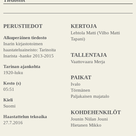
PERUSTIEDOT
KERTOJA
Lehtola Matti (Vilho Matti
Alkuperäinen tiedosto
Tapani)
Inarin kirjastotoimen
haastateluaineisto: Tarinoita
TALLENTAJA
Inarista -hanke 2013-2015
Vaattovaara Merja
Tarinan ajankohta
1920-luku
PAIKAT
Kesto (s)
Ivalo
05:51
Törmänen
Paljakaisen majatalo
Kieli
Suomi
KOHDEHENKILÖT
Haastattelun tekoaika
Jounin Niilan Jouni
27.7.2016
Hietanen Mikko