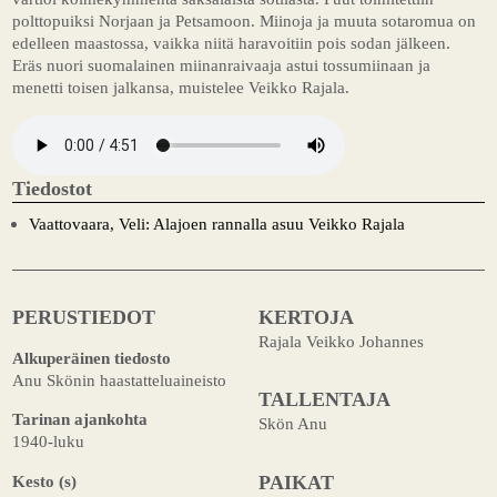
polttopuiksi Norjaan ja Petsamoon. Miinoja ja muuta sotaromua on
edelleen maastossa, vaikka niitä haravoitiin pois sodan jälkeen.
Eräs nuori suomalainen miinanraivaaja astui tossumiinaan ja
menetti toisen jalkansa, muistelee Veikko Rajala.
Tiedostot
Vaattovaara, Veli: Alajoen rannalla asuu Veikko Rajala
PERUSTIEDOT
KERTOJA
Rajala Veikko Johannes
Alkuperäinen tiedosto
Anu Skönin haastatteluaineisto
TALLENTAJA
Tarinan ajankohta
Skön Anu
1940-luku
Kesto (s)
PAIKAT