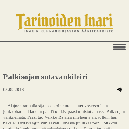
Palkisojan sotavankileiri
05.09.2016
Alajoen rannalla sijaitsee kolmentoista neuvostosotilaan
joukkohauta. Haudan päällä on kivipaasi muistuttamassa Palkisojan
vankileiristä. Paasi tuo Veikko Rajalan mieleen ajan, jolloin hän
näki 180 sotavangin kahlaavan lumessa puunkaatoon. Joukkoa
vartioi kolmekymmentä saksalaista sotilasta. Puut toimitettiin