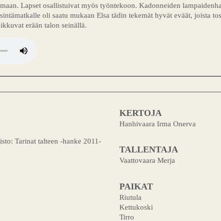
umaan. Lapset osallistuivat myös työntekoon. Kadonneiden lampaidenhak
intämatkalle oli saatu mukaan Elsa tädin tekemät hyvät eväät, joista tosi
ikkuvat erään talon seinällä.
KERTOJA
Hanhivaara Irma Onerva
isto: Tarinat talteen -hanke 2011-
TALLENTAJA
Vaattovaara Merja
PAIKAT
Riutula
Kettukoski
Tirro