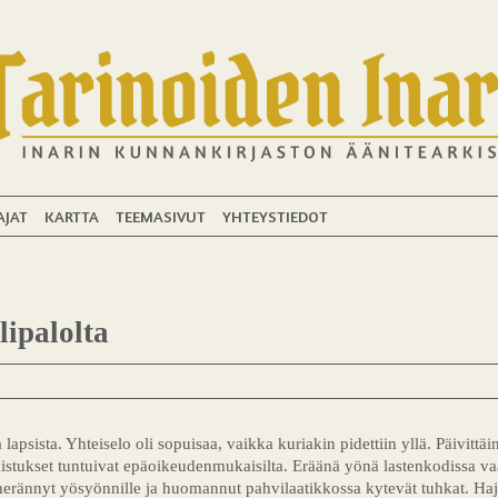
AJAT
KARTTA
TEEMASIVUT
YHTEYSTIEDOT
lipalolta
apsista. Yhteiselo oli sopuisaa, vaikka kuriakin pidettiin yllä. Päivittäin 
istukset tuntuivat epäoikeudenmukaisilta. Eräänä yönä lastenkodissa va
i herännyt yösyönnille ja huomannut pahvilaatikkossa kytevät tuhkat. Haj