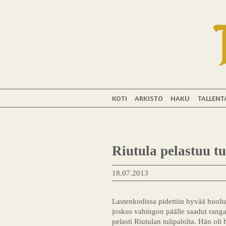
KOTI
ARKISTO
HAKU
TALLENT
Riutula pelastuu tu
18.07.2013
Lastenkodissa pidettiin hyvää huolta l
joskus vahingon päälle saadut ranga
pelasti Riutulan tulipalolta. Hän ol