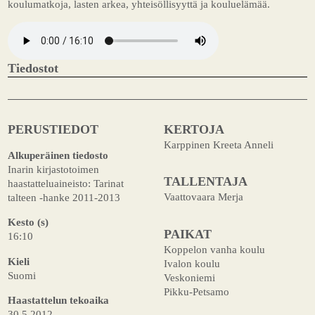
koulumatkoja, lasten arkea, yhteisöllisyyttä ja kouluelämää.
Tiedostot
PERUSTIEDOT
KERTOJA
Karppinen Kreeta Anneli
Alkuperäinen tiedosto
Inarin kirjastotoimen
TALLENTAJA
haastatteluaineisto: Tarinat
Vaattovaara Merja
talteen -hanke 2011-2013
Kesto (s)
PAIKAT
16:10
Koppelon vanha koulu
Kieli
Ivalon koulu
Suomi
Veskoniemi
Pikku-Petsamo
Haastattelun tekoaika
30.5.2012