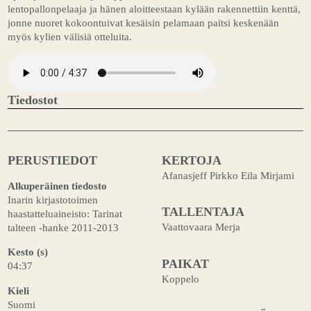
lentopallonpelaaja ja hänen aloitteestaan kylään rakennettiin kenttä,
jonne nuoret kokoontuivat kesäisin pelamaan paitsi keskenään
myös kylien välisiä otteluita.
Tiedostot
PERUSTIEDOT
KERTOJA
Afanasjeff Pirkko Eila Mirjami
Alkuperäinen tiedosto
Inarin kirjastotoimen
TALLENTAJA
haastatteluaineisto: Tarinat
Vaattovaara Merja
talteen -hanke 2011-2013
Kesto (s)
PAIKAT
04:37
Koppelo
Kieli
Suomi