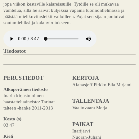
jopa viikon kestäville kalareissuille. Tytöille se oli mukavaa
vaihtelua, sillä he saivat kuljeksia vapaina luonnonhelmassa ja
päästää mielikuvitusleikit valloilleen. Pojat sen sijaan joutuivat
soutumiehiksi ja kalanvirutukseen.
Tiedostot
PERUSTIEDOT
KERTOJA
Afanasjeff Pirkko Eila Mirjami
Alkuperäinen tiedosto
Inarin kirjastotoimen
TALLENTAJA
haastatteluaineisto: Tarinat
Vaattovaara Merja
talteen -hanke 2011-2013
Kesto (s)
PAIKAT
03:47
Inarijärvi
Kieli
Nuoran-Juhani