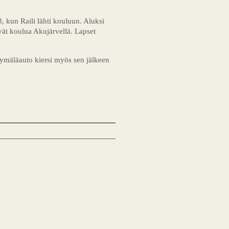
, kun Raili lähti kouluun. Aluksi
ät koulua Akujärvellä. Lapset
yymäläauto kiersi myös sen jälkeen