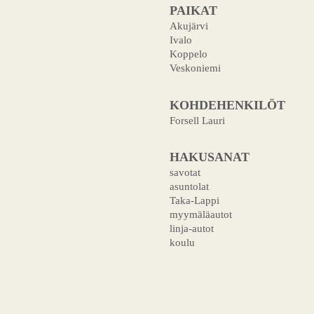
PAIKAT
Akujärvi
Ivalo
Koppelo
Veskoniemi
KOHDEHENKILÖT
Forsell Lauri
HAKUSANAT
savotat
asuntolat
Taka-Lappi
myymäläautot
linja-autot
koulu