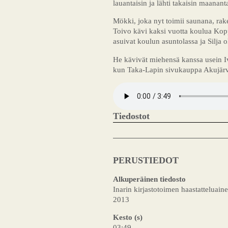
lauantaisin ja lähti takaisin maanant
Mökki, joka nyt toimii saunana, rak
Toivo kävi kaksi vuotta koulua Kop
asuivat koulun asuntolassa ja Silja o
He kävivät miehensä kanssa usein Iv
kun Taka-Lapin sivukauppa Akujärvel
Tiedostot
PERUSTIEDOT
Alkuperäinen tiedosto
Inarin kirjastotoimen haastatteluaine
2013
Kesto (s)
03:49