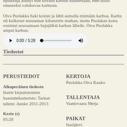
opiskelija ällistyi niin kovasti karhun nähdessään, ettei tullut
ottaneeksi valokuvaa karhusta.
Oiva Puolakka haki koiran ja lähti aamulla etsimään karhua. Karhu
oli kulkenut muutaman kilometrin matkan, mutta Puolakan koira
onnistui seuraamaan hajujälkiä karhun lähelle. Oiva Puolakka
ampui karhun.
Tiedostot
PERUSTIEDOT
KERTOJA
Puolakka Oiva Kauko
Alkuperäinen tiedosto
Inarin kirjastotoimen
TALLENTAJA
haastatteluaineisto: Tarinat
Vaattovaara Merja
talteen -hanke 2011-2013
Kesto (s)
PAIKAT
05:28
Inarijärvi