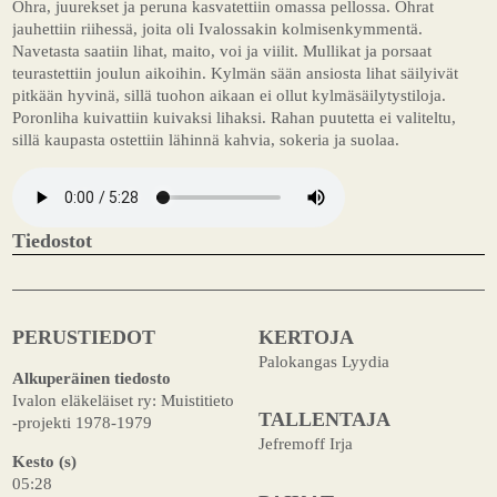
Ohra, juurekset ja peruna kasvatettiin omassa pellossa. Ohrat
jauhettiin riihessä, joita oli Ivalossakin kolmisenkymmentä.
Navetasta saatiin lihat, maito, voi ja viilit. Mullikat ja porsaat
teurastettiin joulun aikoihin. Kylmän sään ansiosta lihat säilyivät
pitkään hyvinä, sillä tuohon aikaan ei ollut kylmäsäilytystiloja.
Poronliha kuivattiin kuivaksi lihaksi. Rahan puutetta ei valiteltu,
sillä kaupasta ostettiin lähinnä kahvia, sokeria ja suolaa.
Tiedostot
PERUSTIEDOT
KERTOJA
Palokangas Lyydia
Alkuperäinen tiedosto
Ivalon eläkeläiset ry: Muistitieto
TALLENTAJA
-projekti 1978-1979
Jefremoff Irja
Kesto (s)
05:28