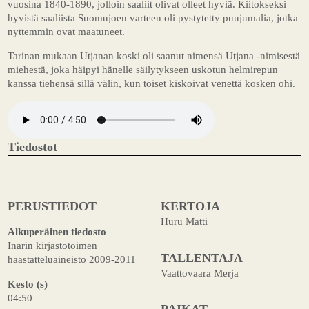
vuosina 1840-1890, jolloin saaliit olivat olleet hyviä. Kiitokseksi
hyvistä saaliista Suomujoen varteen oli pystytetty puujumalia, jotka
nyttemmin ovat maatuneet.
Tarinan mukaan Utjanan koski oli saanut nimensä Utjana -nimisestä
miehestä, joka häipyi hänelle säilytykseen uskotun helmirepun
kanssa tiehensä sillä välin, kun toiset kiskoivat venettä kosken ohi.
Tiedostot
PERUSTIEDOT
KERTOJA
Huru Matti
Alkuperäinen tiedosto
Inarin kirjastotoimen
TALLENTAJA
haastatteluaineisto 2009-2011
Vaattovaara Merja
Kesto (s)
04:50