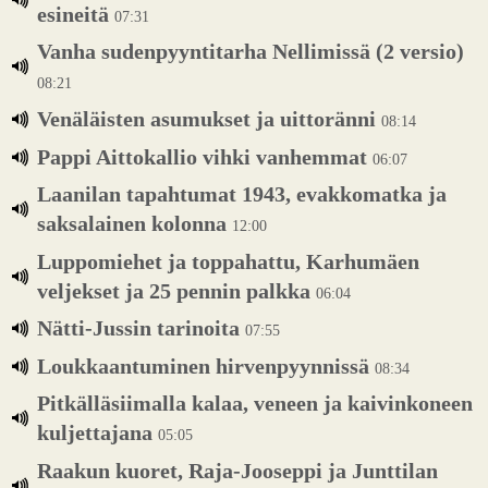
esineitä
07:31
Vanha sudenpyyntitarha Nellimissä (2 versio)
08:21
Venäläisten asumukset ja uittoränni
08:14
Pappi Aittokallio vihki vanhemmat
06:07
Laanilan tapahtumat 1943, evakkomatka ja
saksalainen kolonna
12:00
Luppomiehet ja toppahattu, Karhumäen
veljekset ja 25 pennin palkka
06:04
Nätti-Jussin tarinoita
07:55
Loukkaantuminen hirvenpyynnissä
08:34
Pitkälläsiimalla kalaa, veneen ja kaivinkoneen
kuljettajana
05:05
Raakun kuoret, Raja-Jooseppi ja Junttilan