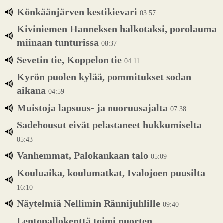
Könkäänjärven kestikievari
03:57
Kiviniemen Hanneksen halkotaksi, porolauma
miinaan tunturissa
08:37
Sevetin tie, Koppelon tie
04:11
Kyrön puolen kylää, pommitukset sodan
aikana
04:59
Muistoja lapsuus- ja nuoruusajalta
07:38
Sadehousut eivät pelastaneet hukkumiselta
05:43
Vanhemmat, Palokankaan talo
05:09
Kouluaika, koulumatkat, Ivalojoen puusilta
16:10
Näytelmiä Nellimin Rännijuhlille
09:40
Lentopallokenttä toimi nuorten