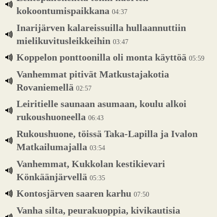
kokoontumispaikkana
04:37
Inarijärven kalareissuilla hullaannuttiin
mielikuvitusleikkeihin
03:47
Koppelon ponttoonilla oli monta käyttöä
05:59
Vanhemmat pitivät Matkustajakotia
Rovaniemellä
02:57
Leiritielle saunaan asumaan, koulu alkoi
rukoushuoneella
06:43
Rukoushuone, töissä Taka-Lapilla ja Ivalon
Matkailumajalla
03:54
Vanhemmat, Kukkolan kestikievari
Könkäänjärvellä
05:35
Kontosjärven saaren karhu
07:50
Vanha silta, peurakuoppia, kivikautisia