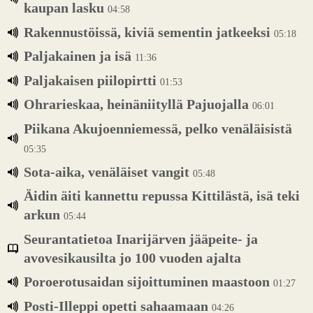
kaupan lasku
04:58
Rakennustöissä, kiviä sementin jatkeeksi
05:18
Paljakainen ja isä
11:36
Paljakaisen piilopirtti
01:53
Ohrarieskaa, heinäniityllä Pajuojalla
06:01
Piikana Akujoenniemessä, pelko venäläisistä
05:35
Sota-aika, venäläiset vangit
05:48
Äidin äiti kannettu repussa Kittilästä, isä teki
arkun
05:44
Seurantatietoa Inarijärven jääpeite- ja
avovesikausilta jo 100 vuoden ajalta
Poroerotusaidan sijoittuminen maastoon
01:27
Posti-Illeppi opetti sahaamaan
04:26