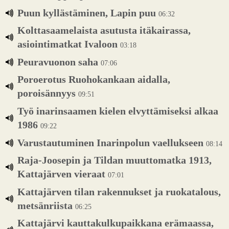
Puun kyllästäminen, Lapin puu
06:32
Kolttasaamelaista asutusta itäkairassa,
asiointimatkat Ivaloon
03:18
Peuravuonon saha
07:06
Poroerotus Ruohokankaan aidalla,
poroisännyys
09:51
Työ inarinsaamen kielen elvyttämiseksi alkaa
1986
09:22
Varustautuminen Inarinpolun vaellukseen
08:14
Raja-Joosepin ja Tildan muuttomatka 1913,
Kattajärven vieraat
07:01
Kattajärven tilan rakennukset ja ruokatalous,
metsänriista
06:25
Kattajärvi kauttakulkupaikkana erämaassa,