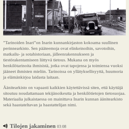
”Tarinoiden Inari”on Inarin kunnankirjaston kokoama suullinen
perinnearkisto. Sen pääteemoja ovat elinkeinoihin, savotoihin,
matkailu- ja sotahistoriaan, jälleenrakennukseen ja
tiestörakentamiseen liittyvä tietous. Mukana on myös
henkilötarinoita ihmisistä, jotka ovat tapojensa ja toimiensa vuoksi
jääneet ihmisten mieliin. Tarinoissa on yllätyksellisyyttä, huumoria
ja elämänkirjoa laidasta laitaan.
Äänitearkisto on vapaasti kaikkien käytettävissä siten, että käyttäjä
sitoutuu noudattamaan tekijänoikeutta ja henkilötietojen tietosuojaa.
Materiaalia julkaistaessa on mainittava Inarin kunnan äänitearkisto
sekä haastateltavan ja haastattelijan nimi.
Tilojen jakaminen
03:08