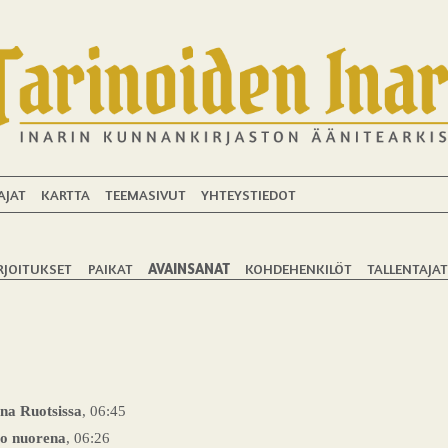
AJAT
KARTTA
TEEMASIVUT
YHTEYSTIEDOT
RJOITUKSET
PAIKAT
AVAINSANAT
KOHDEHENKILÖT
TALLENTAJA
ana Ruotsissa
, 06:45
jo nuorena
, 06:26