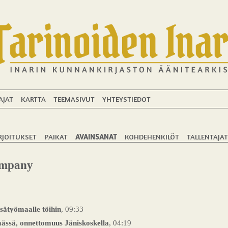
AJAT
KARTTA
TEEMASIVUT
YHTEYSTIEDOT
RJOITUKSET
PAIKAT
AVAINSANAT
KOHDEHENKILÖT
TALLENTAJA
ompany
sätyömaalle töihin
, 09:33
ssä, onnettomuus Jäniskoskella
, 04:19