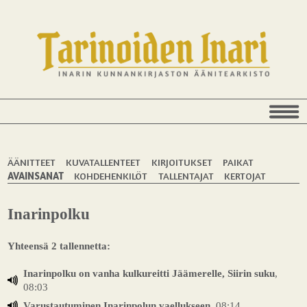
ÄÄNITTEET
KUVATALLENTEET
KIRJOITUKSET
PAIKAT
AVAINSANAT
KOHDEHENKILÖT
TALLENTAJAT
KERTOJAT
Inarinpolku
Yhteensä 2 tallennetta:
Inarinpolku on vanha kulkureitti Jäämerelle, Siirin suku
,
08:03
Varustautuminen Inarinpolun vaellukseen
, 08:14