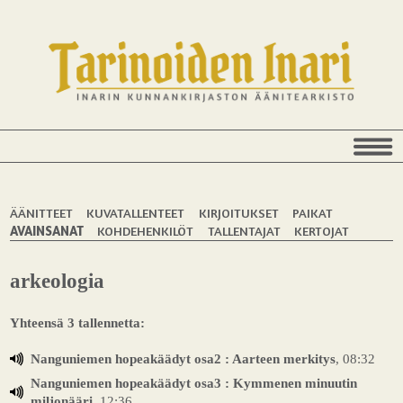
ÄÄNITTEET
KUVATALLENTEET
KIRJOITUKSET
PAIKAT
AVAINSANAT
KOHDEHENKILÖT
TALLENTAJAT
KERTOJAT
arkeologia
Yhteensä 3 tallennetta:
Nanguniemen hopeakäädyt osa2 : Aarteen merkitys
, 08:32
Nanguniemen hopeakäädyt osa3 : Kymmenen minuutin
miljonääri
, 12:36