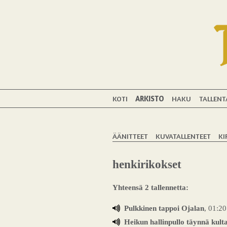
KOTI
ARKISTO
HAKU
TALLENT
ÄÄNITTEET
KUVATALLENTEET
KI
henkirikokset
Yhteensä 2 tallennetta:
Pulkkinen tappoi Ojalan
, 01:20
Heikun hallinpullo täynnä kult