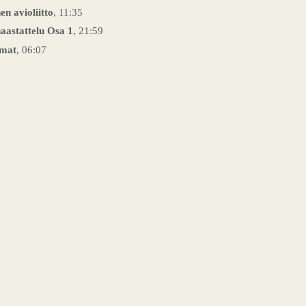
n avioliitto
, 11:35
aastattelu Osa 1
, 21:59
mmat
, 06:07