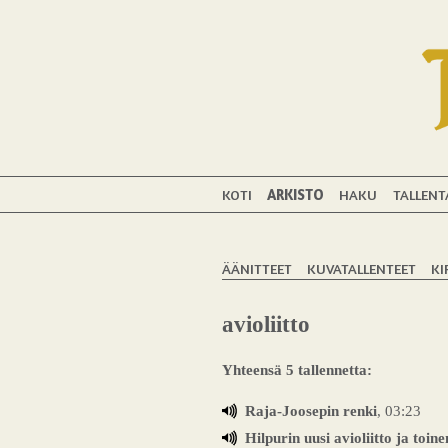
KOTI
ARKISTO
HAKU
TALLENT
ÄÄNITTEET
KUVATALLENTEET
KI
avioliitto
Yhteensä 5 tallennetta:
Raja-Joosepin renki
, 03:23
Hilpurin uusi avioliitto ja toine