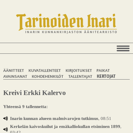
ÄÄNITTEET
KUVATALLENTEET
KIRJOITUKSET
PAIKAT
AVAINSANAT
KOHDEHENKILÖT
TALLENTAJAT
KERTOJAT
Kreivi Erkki Kalervo
Yhteensä 9 tallennetta:
Inarin kunnan alueen malmivarojen tutkimus
, 08:51
Kerkelän kaivoskuilut ja emäkalliokullan etsiminen 1899
,
03:42