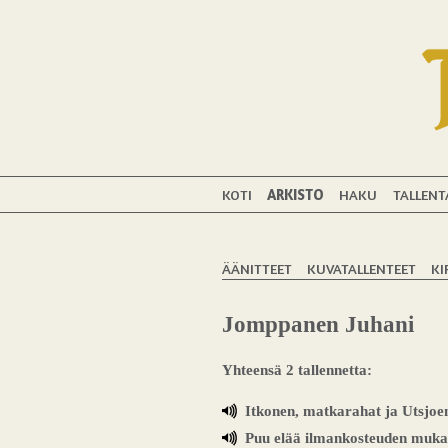
KOTI
ARKISTO
HAKU
TALLENT
ÄÄNITTEET
KUVATALLENTEET
KI
Jomppanen Juhani
Yhteensä 2 tallennetta:
Itkonen, matkarahat ja Utsjoe
Puu elää ilmankosteuden muk