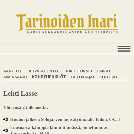
ÄÄNITTEET
KUVATALLENTEET
KIRJOITUKSET
PAIKAT
AVAINSANAT
KOHDEHENKILÖT
TALLENTAJAT
KERTOJAT
Lehti Lasse
Yhteensä 2 tallennetta:
Koulun jälkeen Solojärven metsätyömaalle töihin
, 09:33
Luusuassa kämppiä lämmittämässä, onnettomuus
Jäniskoskella
, 04:19