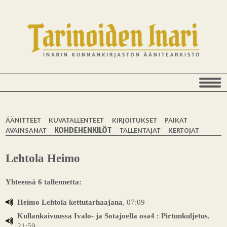
ÄÄNITTEET
KUVATALLENTEET
KIRJOITUKSET
PAIKAT
AVAINSANAT
KOHDEHENKILÖT
TALLENTAJAT
KERTOJAT
Lehtola Heimo
Yhteensä 6 tallennetta:
Heimo Lehtola kettutarhaajana
, 07:09
Kullankaivuussa Ivalo- ja Sotajoella osa4 : Pirtunkuljetus
,
21:59