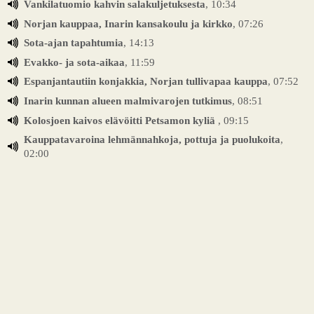
Vankilatuomio kahvin salakuljetuksesta
, 10:34
Norjan kauppaa, Inarin kansakoulu ja kirkko
, 07:26
Sota-ajan tapahtumia
, 14:13
Evakko- ja sota-aikaa
, 11:59
Espanjantautiin konjakkia, Norjan tullivapaa kauppa
, 07:52
Inarin kunnan alueen malmivarojen tutkimus
, 08:51
Kolosjoen kaivos elävöitti Petsamon kyliä
, 09:15
Kauppatavaroina lehmännahkoja, pottuja ja puolukoita
,
02:00