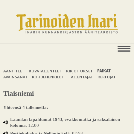
ÄÄNITTEET
KUVATALLENTEET
KIRJOITUKSET
PAIKAT
AVAINSANAT
KOHDEHENKILÖT
TALLENTAJAT
KERTOJAT
Tiaisniemi
Yhteensä 4 tallennetta:
Laanilan tapahtumat 1943, evakkomatka ja saksalainen
kolonna
, 12:00
Postinkuljetus ja Nellimin kylä
, 07:58