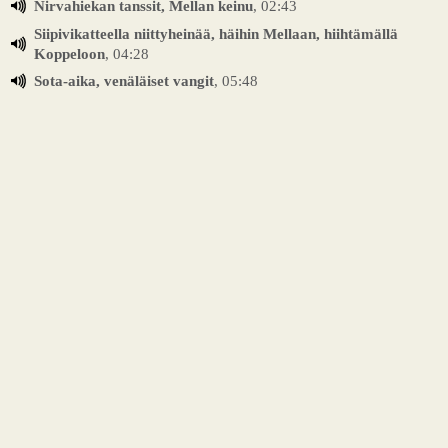
Nirvahiekan tanssit, Mellan keinu
, 02:43
Siipivikatteella niittyheinää, häihin Mellaan, hiihtämällä
Koppeloon
, 04:28
Sota-aika, venäläiset vangit
, 05:48