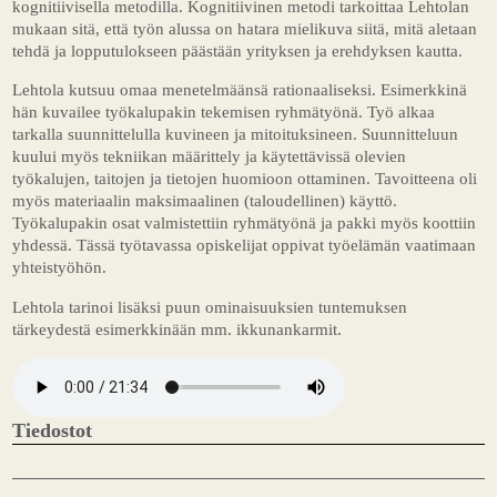
kognitiivisella metodilla. Kognitiivinen metodi tarkoittaa Lehtolan
mukaan sitä, että työn alussa on hatara mielikuva siitä, mitä aletaan
tehdä ja lopputulokseen päästään yrityksen ja erehdyksen kautta.
Lehtola kutsuu omaa menetelmäänsä rationaaliseksi. Esimerkkinä
hän kuvailee työkalupakin tekemisen ryhmätyönä. Työ alkaa
tarkalla suunnittelulla kuvineen ja mitoituksineen. Suunnitteluun
kuului myös tekniikan määrittely ja käytettävissä olevien
työkalujen, taitojen ja tietojen huomioon ottaminen. Tavoitteena oli
myös materiaalin maksimaalinen (taloudellinen) käyttö.
Työkalupakin osat valmistettiin ryhmätyönä ja pakki myös koottiin
yhdessä. Tässä työtavassa opiskelijat oppivat työelämän vaatimaan
yhteistyöhön.
Lehtola tarinoi lisäksi puun ominaisuuksien tuntemuksen
tärkeydestä esimerkkinään mm. ikkunankarmit.
Tiedostot