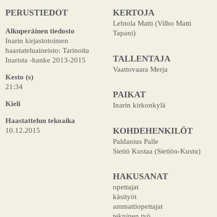
PERUSTIEDOT
KERTOJA
Lehtola Matti (Vilho Matti
Alkuperäinen tiedosto
Tapani)
Inarin kirjastotoimen
haastateluaineisto: Tarinoita
TALLENTAJA
Inarista -hanke 2013-2015
Vaattovaara Merja
Kesto (s)
21:34
PAIKAT
Kieli
Inarin kirkonkylä
Haastattelun tekoaika
KOHDEHENKILÖT
10.12.2015
Paldanius Palle
Sietiö Kustaa (Sietiön-Kustu)
HAKUSANAT
opettajat
käsityöt
ammattiopettajat
tekninen työ