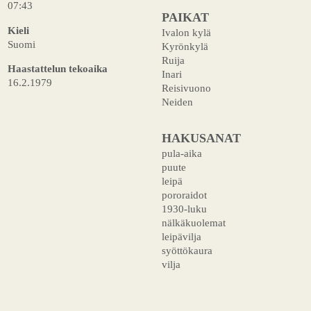
07:43
PAIKAT
Kieli
Ivalon kylä
Suomi
Kyrönkylä
Ruija
Haastattelun tekoaika
Inari
16.2.1979
Reisivuono
Neiden
HAKUSANAT
pula-aika
puute
leipä
pororaidot
1930-luku
nälkäkuolemat
leipävilja
syöttökaura
vilja