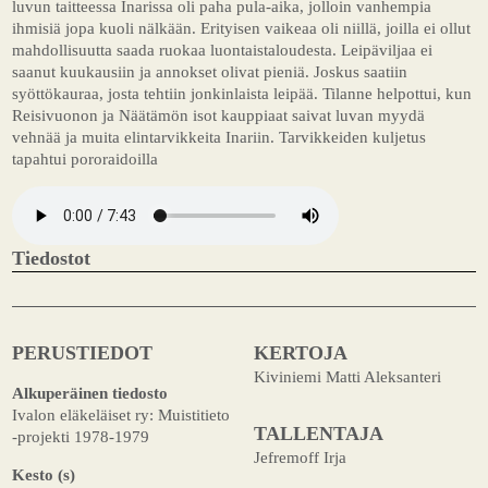
luvun taitteessa Inarissa oli paha pula-aika, jolloin vanhempia
ihmisiä jopa kuoli nälkään. Erityisen vaikeaa oli niillä, joilla ei ollut
mahdollisuutta saada ruokaa luontaistaloudesta. Leipäviljaa ei
saanut kuukausiin ja annokset olivat pieniä. Joskus saatiin
syöttökauraa, josta tehtiin jonkinlaista leipää. Tilanne helpottui, kun
Reisivuonon ja Näätämön isot kauppiaat saivat luvan myydä
vehnää ja muita elintarvikkeita Inariin. Tarvikkeiden kuljetus
tapahtui pororaidoilla
Tiedostot
PERUSTIEDOT
KERTOJA
Kiviniemi Matti Aleksanteri
Alkuperäinen tiedosto
Ivalon eläkeläiset ry: Muistitieto
TALLENTAJA
-projekti 1978-1979
Jefremoff Irja
Kesto (s)